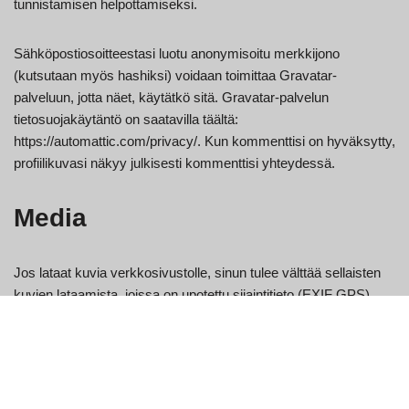
tunnistamisen helpottamiseksi.
Sähköpostiosoitteestasi luotu anonymisoitu merkkijono
(kutsutaan myös hashiksi) voidaan toimittaa Gravatar-
palveluun, jotta näet, käytätkö sitä. Gravatar-palvelun
tietosuojakäytäntö on saatavilla täältä:
https://automattic.com/privacy/. Kun kommenttisi on hyväksytty,
profiilikuvasi näkyy julkisesti kommenttisi yhteydessä.
Media
Jos lataat kuvia verkkosivustolle, sinun tulee välttää sellaisten
kuvien lataamista, joissa on upotettu sijaintitieto (EXIF GPS).
Sivuston vierailijat voivat ladata ja poimia mitä tahansa
sijaintitietoja verkkosivustolla olevista kuvista.
Keksit