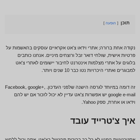
תוכן
הופעה
נקודה אחת ברורה; אתרי וידאו צ'אט אקראיים עוסקים בהאשמות על
פרטיות אישית, שולחי דואר זבל ורוצחים מיניים. אנחנו כותבים
בלוגים על אתרי מצלמות אינטרנט לחיבור יישומים לאתרי צ'אט
למבוגרים ואתרי היכרויות נטו כבר 10 שנים ויותר.
זה דומה במיוחד לגרסה הישנה שלפני העדכון. Facebook, google+,
google e-mail יש אפשרות צ'אט עדיין לא יכול לזכור אם יש להם
וידאו או אחרת, ספק Yahoo.
איך צ'טרייד עובד
אסטרטגיות המנוי לא כל כך ברורות מהטיול בצ'אט. אתה יכול ללחוץ