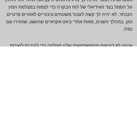
על הסמל בצד האידיאלי של לוח הבקרה כדי לצפות במצלמת המין
הנבחר. לא יהיה לך קשה לעבור משטחים ציבוריים לאזורים פרטיים
כאן. במהלך השנים, מאות אתרי צ'אט אקראיים שהושגו, שוחררו וגם
נפלו.
אנחנו לא דורשים מהמשתמשים שלנו מצלמה כדי להיכנס לשירות
צ'אט מצלמת אינטרנט. ל-Chatride היו יותר גלישות סה"כ לעומת
צ'טרייד באפריל 2022. הוצאה סמלית אחת 0.09 דולר, וגם אתה צריך
300 אסימונים/זיכויים כדי לבוא להיות משתתף VIP קבוע. אם אתה
אוהב את הווריאציה הישנה של האתר, אתה יכול להצטרף לשכונה
זו.
זה נשמע מסוכן להשקיע את הכסף שלנו באתר Chatride הזה. אתר
Chatride זה הוא אתר וידאו צ'אט בעל 16 כיוונים למבוגרים לראות
כמו גם לשוחח עם זרים מוחלטים באינטרנט. הכללת משתתפי צ'אט
עם מצלמת אינטרנט לרשימה המועדפת שלנו היא בחינם עבור
לקוחות רשומים וגם אינה דורשת מנוי VIP.