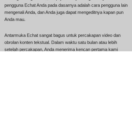
pengguna Echat Anda pada dasarnya adalah cara pengguna lain
mengenali Anda, dan Anda juga dapat mengeditnya kapan pun
Anda mau.
Antarmuka Echat sangat bagus untuk percakapan video dan
obrolan konten tekstual. Dalam waktu satu bulan atau lebih
setelah percakapan, Anda menerima kencan pertama kami
yang sangat besar. Setelah Anda masuk ke platform online ini,
Anda akan melihatnya penuh dengan banyak anggota.
Pengalaman pengguna
Untuk memodifikasi, kemungkinan besar ke halaman akun
Anda dan juga memodifikasi; itu yang mendasar. Konsensus
umum dari mereka yang kami ajak bicara adalah aman untuk
memindahkan percakapan Anda ke Telegram, namun Signal
adalah yang terbaik. Ini berarti Anda harus menemukan