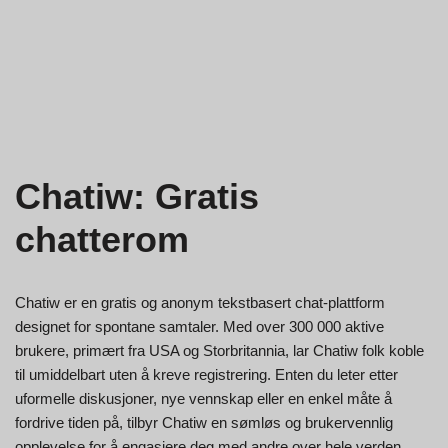
Chatiw: Gratis
chatterom
Chatiw er en gratis og anonym tekstbasert chat-plattform
designet for spontane samtaler. Med over 300 000 aktive
brukere, primært fra USA og Storbritannia, lar Chatiw folk koble
til umiddelbart uten å kreve registrering. Enten du leter etter
uformelle diskusjoner, nye vennskap eller en enkel måte å
fordrive tiden på, tilbyr Chatiw en sømløs og brukervennlig
opplevelse for å engasjere deg med andre over hele verden.