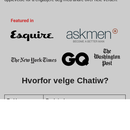
Hvorfor velge Chatiw?
Trekk
Beskrivelse
Ingen
Begynn å chatte umiddelbart ved å skrive
registrering
inn et kallenavn.
nødvendig