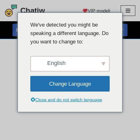
Chatiw
VIP modeli
Preskoči
na
We've detected you might be
BREZPLAČEN KLEPET S SPLETNO KAMERO
vsebino
speaking a different language. Do
you want to change to:
English
Change Language
Close and do not switch language