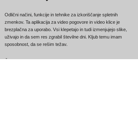
Odlični načini, funkcije in tehnike za izkoriščanje spletnih
zmenkov. Ta aplikacija za video pogovore in video klice je
brezplačna za uporabo. Vsi klepetajo in tudi izmenjujejo slike,
uživajo in da sem res zgrabil številne dni. Kljub temu imam
sposobnost, da se rešim težav.
Če želite vložiti zahtevo ali oddati poizvedbo, si oglejte stran
»Stik z nami«. Z vključenimi funkcijami, kot je omejevanje
območij vaših sanj, izklop kamere, če to nameravate, itd. Kljub
temu je bilo ugotovljeno, da stranke ustvarijo neugodne
komentarje o najboljših aplikacijah. Iz tega razloga priporočam
preprosto registracijo in razumno ceno poskusite dodati.
Za začetnike, kot sem jaz, je bistvenega pomena noben stres in
možnost, da začnejo navezovati stike ali odkrivajo sorodne
duše. Sem edinec in se lažje povežem z mislijo na užitek.
Postopek, da postanete nov uporabnik spletnega mesta Chatki