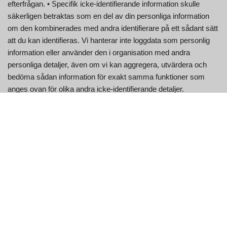
efterfrågan. • Specifik icke-identifierande information skulle
säkerligen betraktas som en del av din personliga information
om den kombinerades med andra identifierare på ett sådant sätt
att du kan identifieras. Vi hanterar inte loggdata som personlig
information eller använder den i organisation med andra
personliga detaljer, även om vi kan aggregera, utvärdera och
bedöma sådan information för exakt samma funktioner som
anges ovan för olika andra icke-identifierande detaljer.
Identitetsstöld såväl som den praxis som för närvarande kallas
"nätfiske" är en stor oro för EpikChat. Flera av de utvalda
utrymmena är lätt tillgängliga för chatt över 18 år som
tonårschatt, gaychatt, sångchatt och även vuxenchatt.
Personliga uppgifter består av, men är inte begränsade till, ditt
namn, kontaktnummer, kreditkort eller olika andra
betalningsuppgifter, e-postadress, bostad samt organisationens
postadresser, tillsammans med alla typer av personligt
igenkännbara detaljer som du ger under din video eller
chattsessioner med hjälp av tjänsten (t.ex. bilder och