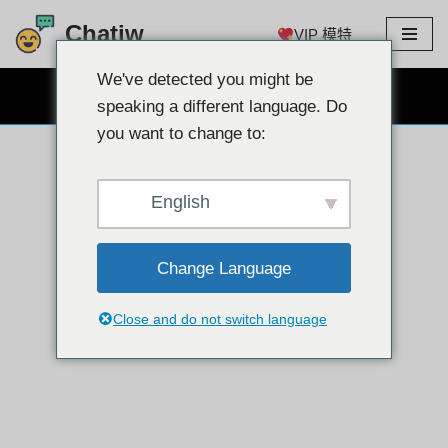
Chatiw
VIP 模特
跳
至
We've detected you might be
免费网络摄像头聊天
内
speaking a different language. Do
容
you want to change to:
English
Change Language
Close and do not switch language