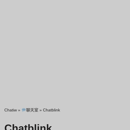
Chatiw
»
聊天室
»
Chatblink
Chatblink