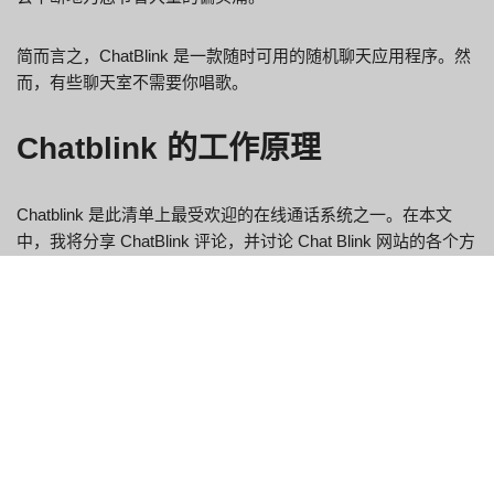
简而言之，ChatBlink 是一款随时可用的随机聊天应用程序。然
而，有些聊天室不需要你唱歌。
Chatblink 的工作原理
Chatblink 是此清单上最受欢迎的在线通话系统之一。在本文
中，我将分享 ChatBlink 评论，并讨论 Chat Blink 网站的各个方
面。说实话，团队聊天很混乱，很多时候，你只是在问如何发
起对话。因此，您可以确保您的信息不会被网站滥用。
然而，也有相当多的人更有兴趣在网上与陌生人联系。此外，
Chat Blink 网站还提供了各种其他解决方案的储备，例如聊天区
域和随机聊天等。 Chatblink.com 是一个随机聊天系统，用户可
以在这里结识来自世界各地的新朋友。此外，您当然可以完全
控制聊天。