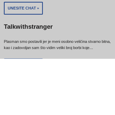
UNESITE CHAT »
Talkwithstranger
Plasman smo postavili jer je meni osobno veličina stvarno bitna,
kao i zadovoljan sam što vidim veliki broj borbi koje…
UNESITE CHAT »
Strangermeetup
StrangerMeetup je online područje s ambicijom grupiranja
pojedinaca koji traže potpuno nove prijatelje. U slučaju bilo
kakvih pitanja ili pritužbi…