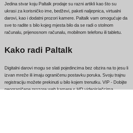
Jedina stvar koju Paltalk prodaje su razni artikli kao što su
ukrasi za korisničko ime, bedževi, paketi naljepnica, virtualni
darovi, kao i dodatni prozori kamere. Paltalk vam omogućuje da
sve to radite s bilo kojeg mjesta bilo da se radi o stolnom
računalu, prijenosnom računalu, mobilnom telefonu ili tabletu.
Kako radi Paltalk
Digitalni darovi mogu se slati pojedincima bez obzira na to jesu li
izvan mreže ili imaju ograničenu postavku poruka. Svoju trajnu
registraciju možete prekinuti u bilo kojem trenutku. VIP - Dobijte
neograničene prozore web kamere s HD videoisječcima
vrhunske kvalitete bez reklama, ljubičastih nadimaka i vrhunske
značke računa. Odaberite između stotina paketa naljepnica
kako biste poboljšali svoje poruke.
Vlasnik je nevjerojatno otrovan, nepristojan i neobrazovan.