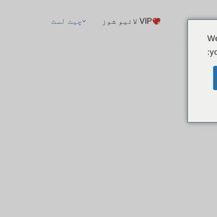
VIP لائیو شوز
چیٹ لسٹ
We
yo