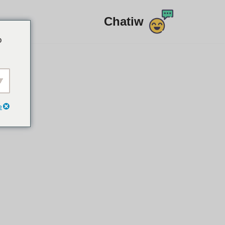
Chatiw
مواد
o
پر
جائیں۔
e