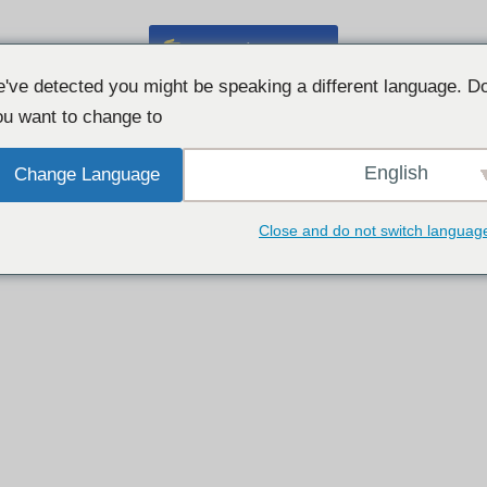
مفت ویب کیم چیٹ
've detected you might be speaking a different language. D
u want to change to:
English
Change Language
Close and do not switch languag